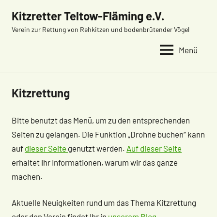
Zum
Kitzretter Teltow-Fläming e.V.
Inhalt
Verein zur Rettung von Rehkitzen und bodenbrütender Vögel
springen
Menü
Kitzrettung
Bitte benutzt das Menü, um zu den entsprechenden
Seiten zu gelangen. Die Funktion „Drohne buchen“ kann
auf
dieser Seite
genutzt werden.
Auf dieser Seite
erhaltet Ihr Informationen, warum wir das ganze
machen.
Aktuelle Neuigkeiten rund um das Thema Kitzrettung
oder den Verein findet Ihr in
unserem Blog
.