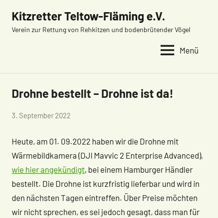
Zum
Kitzretter Teltow-Fläming e.V.
Inhalt
Verein zur Rettung von Rehkitzen und bodenbrütender Vögel
springen
Menü
Drohne bestellt – Drohne ist da!
Förderung
von
3. September 2022
Wolfgang
Heute, am 01. 09.2022 haben wir die Drohne mit
Eitel
Wärmebildkamera (DJI Mavvic 2 Enterprise Advanced),
wie hier angekündigt
, bei einem Hamburger Händler
bestellt. Die Drohne ist kurzfristig lieferbar und wird in
den nächsten Tagen eintreffen. Über Preise möchten
wir nicht sprechen, es sei jedoch gesagt, dass man für